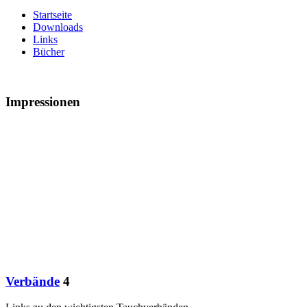
Startseite
Downloads
Links
Bücher
Impressionen
Verbände
4
Links zu den wichtigsten Tauchverbänden
Vereine
4
Tauchvereine in der Umgebung
Tauchen
10
Nützliches rund ums Tauchen